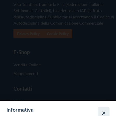
Vita Trentina, tramite la Fisc (Federazione Italiana
Settimanali Cattolici), ha aderito allo IAP (Istituto
dell'Autodisciplina Pubblicitaria) accettando il Codice di
Autodisciplina della Comunicazione Commerciale
Privacy Policy
Cookie Policy
E-Shop
Vendita Online
Abbonamenti
Contatti
Chi Siamo
Informativa
Redazione