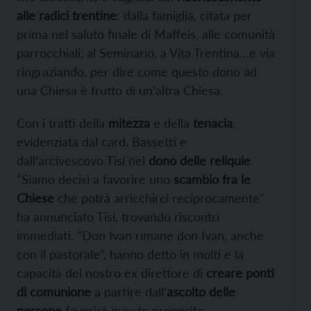
alle radici trentine
: dalla famiglia, citata per
prima nel saluto finale di Maffeis, alle comunità
parrocchiali, al Seminario, a Vita Trentina…e via
ringraziando, per dire come questo dono ad
una Chiesa è frutto di un’altra Chiesa.
Con i tratti della
mitezza
e della
tenacia
,
evidenziata dal card. Bassetti e
dall’arcivescovo Tisi nel
dono delle reliquie
.
“Siamo decisi a favorire uno
scambio fra le
Chiese
che potrà arricchirci reciprocamente”
ha annunciato Tisi, trovando riscontri
immediati. “Don Ivan rimane don Ivan, anche
con il pastorale”, hanno detto in molti e la
capacità del nostro ex direttore di
creare ponti
di comunione
a partire dall’
ascolto delle
persone
favorirà questo proposito.