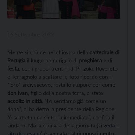
16 Settembre 2022
Mente si chiude nel chiostro della
cattedrale di
Perugia
il lungo pomeriggio di
preghiera
e di
festa
, con i gruppi trentini di Pinzolo, Rovereto
e Terragnolo a scattare le foto ricordo con il
“loro” arcivescovo, resta lo stupore per come
don Ivan
, figlio della nostra terra, e stato
accolto in città
. “Lo sentiamo già come un
dono”, ci ha detto la presidente della Regione,
“è scattata una sintonia immediata”, confida il
sindaco. Ma la cronaca della giornata (
si veda il
sito diocesano
) è segnata dal
riconoscimento