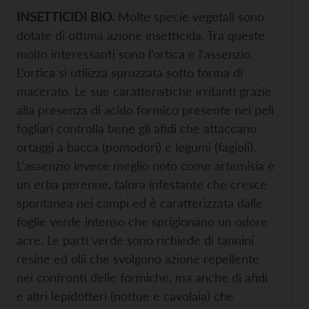
INSETTICIDI BIO.
Molte specie vegetali sono
dotate di ottima azione insetticida. Tra queste
molto interessanti sono l’ortica e l’assenzio.
L’ortica si utilizza spruzzata sotto forma di
macerato. Le sue caratteristiche irritanti grazie
alla presenza di acido formico presente nei peli
fogliari controlla bene gli afidi che attaccano
ortaggi a bacca (pomodori) e legumi (fagioli).
L’assenzio invece meglio noto come artemisia è
un erba perenne, talora infestante che cresce
spontanea nei campi ed è caratterizzata dalle
foglie verde intenso che sprigionano un odore
acre. Le parti verde sono richiede di tannini
resine ed olii che svolgono azione repellente
nei confronti delle formiche, ma anche di afidi
e altri lepidotteri (nottue e cavolaia) che