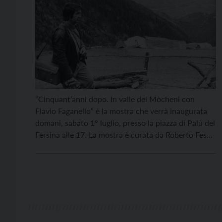
“Cinquant’anni dopo. In valle dei Mòcheni con
Flavio Faganello” è la mostra che verrà inaugurata
domani, sabato 1° luglio, presso la piazza di Palù del
Fersina alle 17. La mostra è curata da Roberto Festi
ed è dedicata alle opere del grande fotografo
trentino, un artista che ha lasciato il segno nella
seconda metà del […]