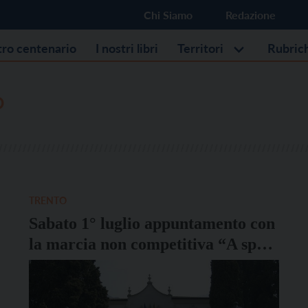
Chi Siamo
Redazione
stro centenario
I nostri libri
Territori
Rubric
O
TRENTO
Sabato 1° luglio appuntamento con
la marcia non competitiva “A spas
per Vilazan”