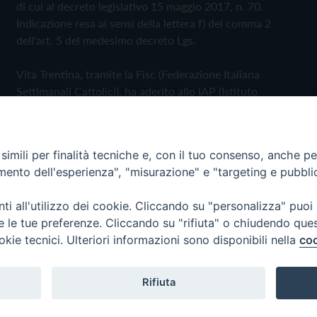
di cui al decreto legislativo 15 maggio 2017, n. 70.
Indicazione resa ai sensi della lettera f) del comma 2
dell'art. 5 del medesimo decreto Lgs.
Vita Trentina, tramite la Fisc (Federazione Italiana
Settimanali Cattolici), ha aderito allo IAP (Istituto
dell'Autodisciplina Pubblicitaria) accettando il Codice di
Autodisciplina della Comunicazione Commerciale
imili per finalità tecniche e, con il tuo consenso, anche per 
Privacy Policy
Cookie Policy
amento dell'esperienza", "misurazione" e "targeting e pubbli
i all'utilizzo dei cookie. Cliccando su "personalizza" puoi
 Trentina Editrice
re le tue preferenze. Cliccando su "rifiuta" o chiudendo que
okie tecnici. Ulteriori informazioni sono disponibili nella
coo
Rifiuta