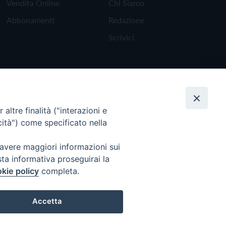
Vendita Online
Chi Siamo
Abbonamenti
Redazione
Scrivici
altre finalità ("interazioni e
cità") come specificato nella
 avere maggiori informazioni sui
sta informativa proseguirai la
kie policy
completa.
Torna all'inizio
Accetta