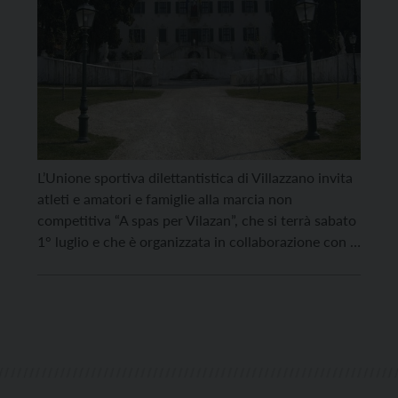
L’Unione sportiva dilettantistica di Villazzano invita
atleti e amatori e famiglie alla marcia non
competitiva “A spas per Vilazan”, che si terrà sabato
1° luglio e che è organizzata in collaborazione con la
Circoscrizione. Il tracciato prevede sentieri,
paesaggi e luoghi di valore storico e artistico del
territorio di Villazzano. Due i percorsi proposti, uno
[…]