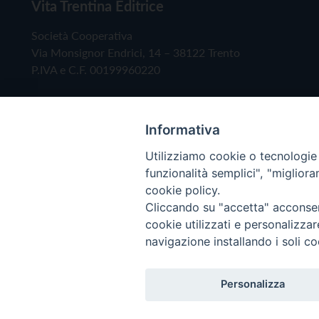
Vita Trentina Editrice
Società Cooperativa
Via Monsignor Endrici, 14 – 38122 Trento
P.IVA e C.F. 00199960220
Informativa
Utilizziamo cookie o tecnologie s
funzionalità semplici", "miglior
cookie policy.
Cliccando su "accetta" acconsent
Copyright © 2019 - Tutti i diritti riservati - Vita
cookie utilizzati e personalizza
navigazione installando i soli co
Privacy Policy
Personalizza