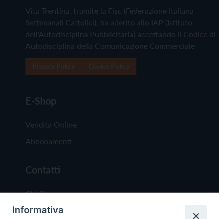
Vita Trentina, tramite la Fisc (Federazione Italiana
Settimanali Cattolici), ha aderito allo IAP (Istituto
dell'Autodisciplina Pubblicitaria) accettando il Codice di
Autodisciplina della Comunicazione Commerciale
Privacy Policy
Cookie Policy
E-Shop
Vendita Online
Abbonamenti
Contatti
Chi Siamo
Informativa
Redazione