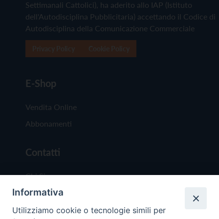
Settimanali Cattolici), ha aderito allo IAP (Istituto
dell'Autodisciplina Pubblicitaria) accettando il Codice di
Autodisciplina della Comunicazione Commerciale
Privacy Policy
Cookie Policy
E-Shop
Vendita Online
Abbonamenti
Contatti
Chi Siamo
Informativa
Redazione
Scrivici
Utilizziamo cookie o tecnologie simili per