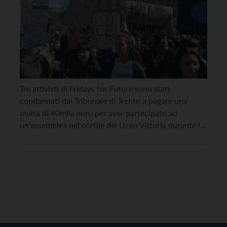
Tre attivisti di Fridays for Future sono stati
condannati dal Tribunale di Trento a pagare una
multa di 40mila euro per aver partecipato ad
un’assemblea nel cortile del Liceo Vittoria durante lo
sciopero globale climatico del 22 ottobre 2021. Ne
dà notizia Fridays for Future Trento, che annuncia
che venerdì 23 giugno alle 10, quando […]