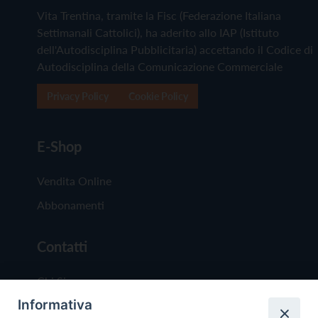
Vita Trentina, tramite la Fisc (Federazione Italiana
Settimanali Cattolici), ha aderito allo IAP (Istituto
dell'Autodisciplina Pubblicitaria) accettando il Codice di
Autodisciplina della Comunicazione Commerciale
Privacy Policy
Cookie Policy
E-Shop
Vendita Online
Abbonamenti
Contatti
Chi Siamo
Informativa
Redazione