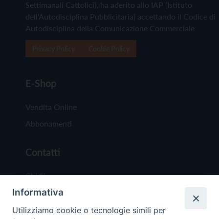
Settimanali Cattolici), ha aderito allo IAP (Istituto
dell'Autodisciplina Pubblicitaria) accettando il Codice di
Autodisciplina della Comunicazione Commerciale
Privacy Policy
Cookie Policy
E-Shop
Vendita Online
Abbonamenti
Contatti
Chi Siamo
Informativa
Redazione
Scrivici
Utilizziamo cookie o tecnologie simili per