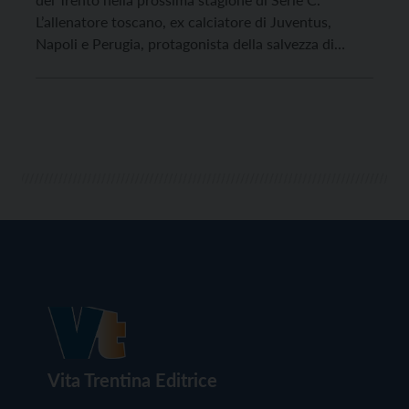
L’allenatore toscano, ex calciatore di Juventus,
Napoli e Perugia, protagonista della salvezza di
quest’anno, alla scadenza del contratto, fissata per il
prossimo 30 giugno, non proseguirà infatti il
rapporto di lavoro con la squadra gialloblù. Ad
annunciarlo è proprio […]
Vita Trentina Editrice