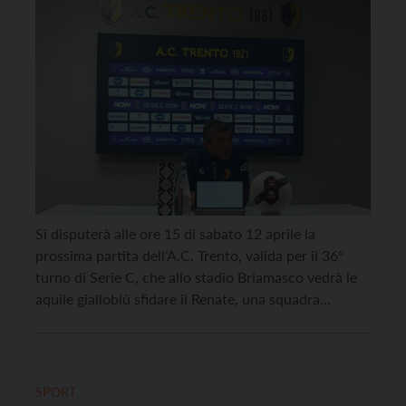
Si disputerà alle ore 15 di sabato 12 aprile la
prossima partita dell’A.C. Trento, valida per il 36°
turno di Serie C, che allo stadio Briamasco vedrà le
aquile gialloblù sfidare il Renate, una squadra
“abituata a stare in zona playoff, esperta, di valore”,
come ha affermato l’allenatore Luca Tabbiani
durante la conferenza stampa pre-game, […]
SPORT