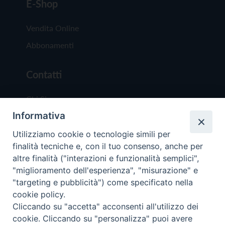
E-Shop
Vendita Online
Abbonamenti
Contatti
Chi Siamo
Informativa
Redazione
Scrivici
Utilizziamo cookie o tecnologie simili per
finalità tecniche e, con il tuo consenso, anche per
altre finalità ("interazioni e funzionalità semplici",
"miglioramento dell'esperienza", "misurazione" e
"targeting e pubblicità") come specificato nella
cookie policy.
Copyright © 2019 - Tutti i diritti riservati - Vit
Cliccando su "accetta" acconsenti all'utilizzo dei
Trentina Editrice
cookie. Cliccando su "personalizza" puoi avere