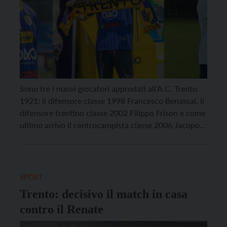
Sono tre i nuovi giocatori approdati all’A.C. Trento
1921: il difensore classe 1998 Francesco Benassai, il
difensore trentino classe 2002 Filippo Frison e come
ultimo arrivo il centrocampista classe 2006 Jacopo
Grossi. Grossi, cresciuto nel settore giovanile del
Genoa, approda in gialloblù con la formula del
prestito sino al 30 giugno 2027, dopo essersi messo
in […]
SPORT
Trento: decisivo il match in casa
contro il Renate