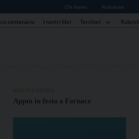
Chi Siamo
Redazione
stro centenario
I nostri libri
Territori
Rubric
SOCIETÀ E POLITICA
Appm in festa a Fornace