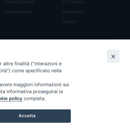
Vendita Online
Chi Siamo
Abbonamenti
Redazione
Scrivici
altre finalità ("interazioni e
cità") come specificato nella
 avere maggiori informazioni sui
sta informativa proseguirai la
kie policy
completa.
Torna all'inizio
Accetta