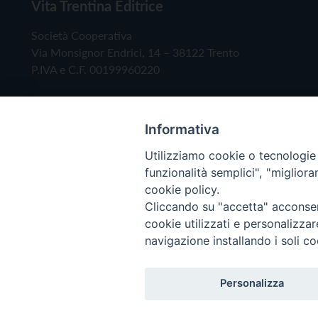
Vita Trentina Editrice
Società Cooperativa
Via Monsignor Endrici, 14 – 38122 Trento
P.IVA e C.F. 00199960220
Informativa
Utilizziamo cookie o tecnologie s
funzionalità semplici", "miglior
cookie policy.
Cliccando su "accetta" acconsent
Copyright © 2019 - Tutti i diritti riservati - Vita
cookie utilizzati e personalizza
navigazione installando i soli co
Privacy Policy
Personalizza