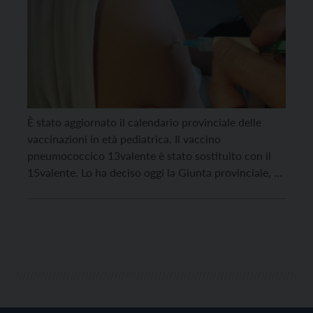
È stato aggiornato il calendario provinciale delle
vaccinazioni in età pediatrica. Il vaccino
pneumococcico 13valente è stato sostituito con il
15valente. Lo ha deciso oggi la Giunta provinciale, su
proposta dell’assessora alla salute, politiche sociali,
disabilità e famiglia, Stefania Segnana. “La modifica
risponde all’esigenza di tenere costantemente
aggiornato il calendario vaccinale trentino con
vaccini in […]