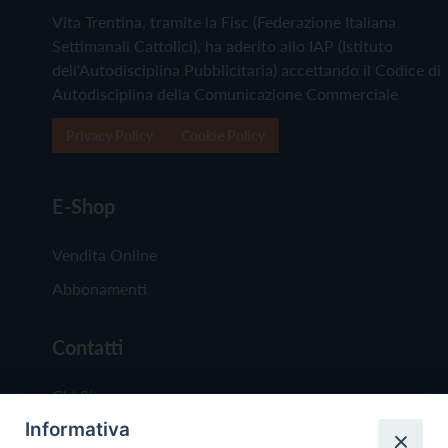
Vita Trentina, tramite la Fisc (Federazione Italiana
Settimanali Cattolici), ha aderito allo IAP (Istituto
dell'Autodisciplina Pubblicitaria) accettando il Codice di
Autodisciplina della Comunicazione Commerciale
Privacy Policy
Cookie Policy
E-Shop
Vendita Online
Abbonamenti
Contatti
Chi Siamo
Informativa
Redazione