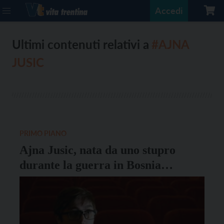
Accedi
Ultimi contenuti relativi a
#AJNA
JUSIC
PRIMO PIANO
Ajna Jusic, nata da uno stupro
durante la guerra in Bosnia
Erzegovina, racconterà la sua
storia a Trento, Mori e Bolzano