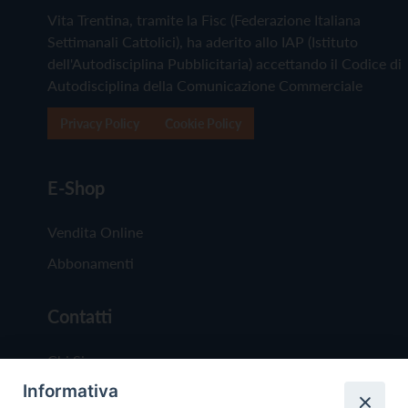
Vita Trentina, tramite la Fisc (Federazione Italiana
Settimanali Cattolici), ha aderito allo IAP (Istituto
dell'Autodisciplina Pubblicitaria) accettando il Codice di
Autodisciplina della Comunicazione Commerciale
Privacy Policy
Cookie Policy
E-Shop
Vendita Online
Abbonamenti
Contatti
Chi Siamo
Informativa
Redazione