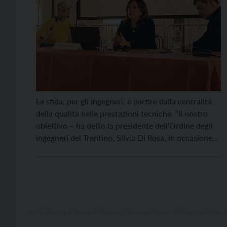
La sfida, per gli ingegneri, è partire dalla centralità
della qualità nelle prestazioni tecniche. “Il nostro
obiettivo – ha detto la presidente dell’Ordine degli
ingegneri del Trentino, Silvia Di Rosa, in occasione
dell’assemblea annuale che si è svolta ad Arco –
deve essere il raggiungimento di una qualità
progettuale elevata. Qualità progettuale e massimi
ribassi […]