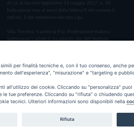
di cui al decreto legislativo 15 maggio 2017, n. 70.
Indicazione resa ai sensi della lettera f) del comma 2
dell'art. 5 del medesimo decreto Lgs.
Vita Trentina, tramite la Fisc (Federazione Italiana
Settimanali Cattolici), ha aderito allo IAP (Istituto
dell'Autodisciplina Pubblicitaria) accettando il Codice di
Autodisciplina della Comunicazione Commerciale
imili per finalità tecniche e, con il tuo consenso, anche per 
Privacy Policy
Cookie Policy
amento dell'esperienza", "misurazione" e "targeting e pubbli
i all'utilizzo dei cookie. Cliccando su "personalizza" puoi
 Trentina Editrice
re le tue preferenze. Cliccando su "rifiuta" o chiudendo que
okie tecnici. Ulteriori informazioni sono disponibili nella
coo
Rifiuta