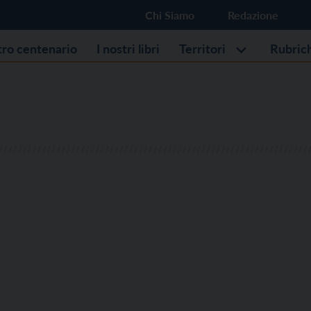
Chi Siamo
Redazione
stro centenario
I nostri libri
Territori
Rubric