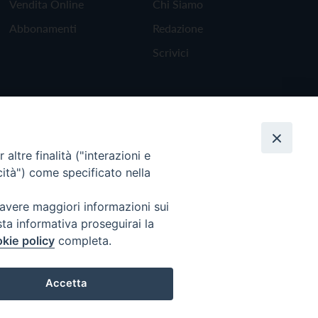
Vendita Online
Chi Siamo
Abbonamenti
Redazione
Scrivici
altre finalità ("interazioni e
cità") come specificato nella
 avere maggiori informazioni sui
sta informativa proseguirai la
kie policy
completa.
Torna all'inizio
Accetta