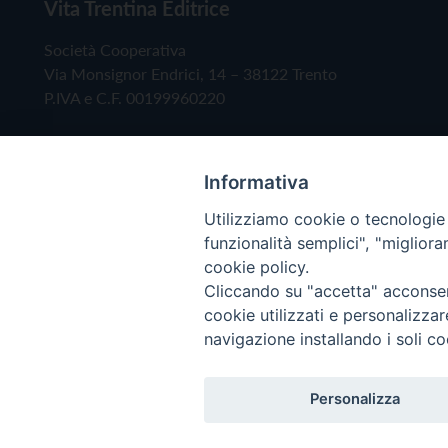
Vita Trentina Editrice
Società Cooperativa
Via Monsignor Endrici, 14 – 38122 Trento
P.IVA e C.F. 00199960220
Informativa
Utilizziamo cookie o tecnologie s
funzionalità semplici", "miglior
cookie policy.
Cliccando su "accetta" acconsent
Copyright © 2019 - Tutti i diritti riservati - Vita
cookie utilizzati e personalizza
navigazione installando i soli co
Privacy Policy
Personalizza