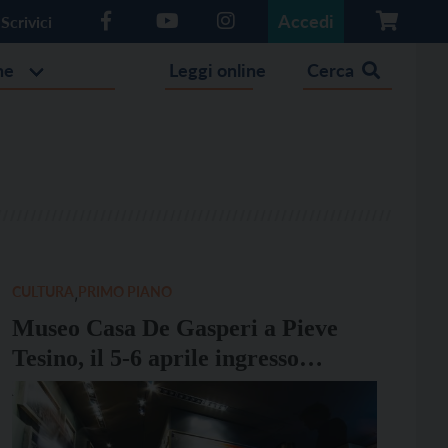
Accedi
Scrivici
he
Leggi online
Cerca
CULTURA
,
PRIMO PIANO
Museo Casa De Gasperi a Pieve
Tesino, il 5-6 aprile ingresso
gratuito per le Giornate delle Case
della Memoria