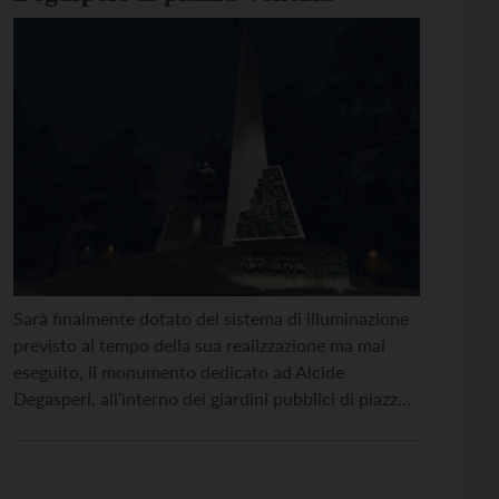
Sarà finalmente dotato del sistema di illuminazione
previsto al tempo della sua realizzazione ma mai
eseguito, il monumento dedicato ad Alcide
Degasperi, all’interno dei giardini pubblici di piazza
Venezia a Trento. Il monumento, eretto nel 1956, è
collocato all’interno di un’area del parco
scarsamente illuminata, che oltre a limitarne