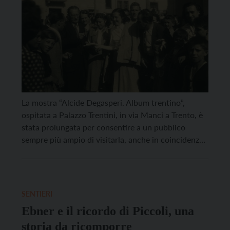
La mostra “Alcide Degasperi. Album trentino”,
ospitata a Palazzo Trentini, in via Manci a Trento, è
stata prolungata per consentire a un pubblico
sempre più ampio di visitarla, anche in coincidenza
con il Festival dello Sport. La mostra non si
concluderà il 5 ottobre come inizialmente previsto,
ma sarà prolungata fino al 12 ottobre, e […]
SENTIERI
Ebner e il ricordo di Piccoli, una
storia da ricomporre