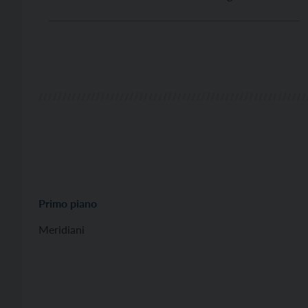
un affollato incontro culturale nel Comune di
Armeno.
Primo piano
Meridiani