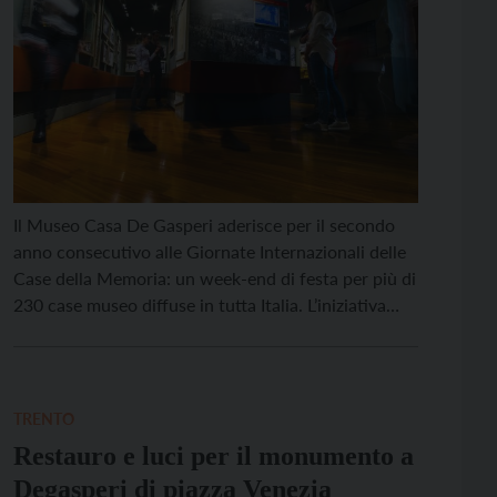
Il Museo Casa De Gasperi aderisce per il secondo
anno consecutivo alle Giornate Internazionali delle
Case della Memoria: un week-end di festa per più di
230 case museo diffuse in tutta Italia. L’iniziativa
lega tra loro i luoghi in cui sono nati o hanno
vissuto i grandi protagonisti della politica, della
scienza, dell’arte italiani e […]
TRENTO
Restauro e luci per il monumento a
Degasperi di piazza Venezia