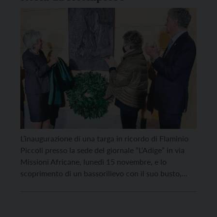
L’inaugurazione di una targa in ricordo di Flaminio
Piccoli presso la sede del giornale “L’Adige” in via
Missioni Africane, lunedì 15 novembre, e lo
scoprimento di un bassorilievo con il suo busto,
opera di uno scultore gardenese, posto all’ingresso
della redazione accanto a quello di Alcide
Degasperi, ha avuto un significato che va oltre le