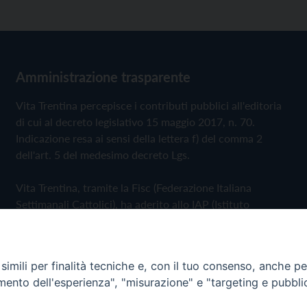
Amministrazione trasparente
Vita Trentina percepisce i contributi pubblici all'editoria
di cui al decreto legislativo 15 maggio 2017, n. 70.
Indicazione resa ai sensi della lettera f) del comma 2
dell'art. 5 del medesimo decreto Lgs.
Vita Trentina, tramite la Fisc (Federazione Italiana
Settimanali Cattolici), ha aderito allo IAP (Istituto
dell'Autodisciplina Pubblicitaria) accettando il Codice di
Autodisciplina della Comunicazione Commerciale
imili per finalità tecniche e, con il tuo consenso, anche per 
Privacy Policy
Cookie Policy
amento dell'esperienza", "misurazione" e "targeting e pubbli