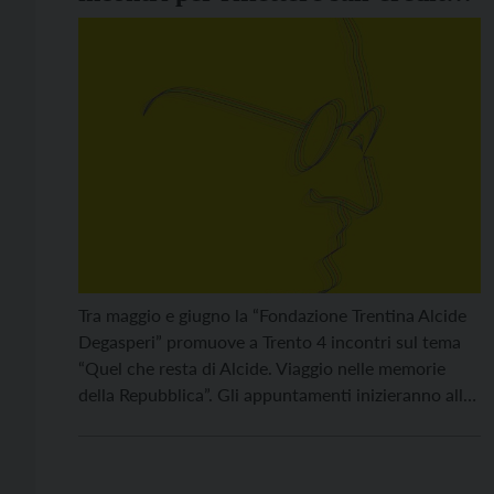
di Degasperi
Tra maggio e giugno la “Fondazione Trentina Alcide
Degasperi” promuove a Trento 4 incontri sul tema
“Quel che resta di Alcide. Viaggio nelle memorie
della Repubblica”. Gli appuntamenti inizieranno alle
ore 17, i primi 3 nell’aula grande della Fondazione
Bruno Kessler in via Santa Croce, l’ultimo nel salone
di rappresentanza di palazzo Geremia, in via […]