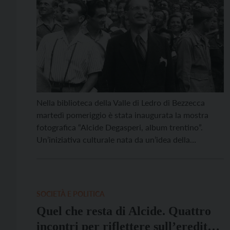
Nella biblioteca della Valle di Ledro di Bezzecca
martedì pomeriggio è stata inaugurata la mostra
fotografica “Alcide Degasperi, album trentino”.
Un’iniziativa culturale nata da un’idea della
Presidenza del Consiglio, organizzata dal capo di
gabinetto, Chiara Bertolini e curata per la parte
storica da Marco Odorizzi della Fondazione trentina
Degasperi e Elena Tonezzer della Fondazione museo
SOCIETÀ E POLITICA
[…]
Quel che resta di Alcide. Quattro
incontri per riflettere sull’eredità