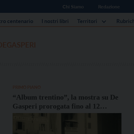
Chi Siamo
Redazione
stro centenario
I nostri libri
Territori
Rubric
DEGASPERI
PRIMO PIANO
“Album trentino”, la mostra su De
Gasperi prorogata fino al 12
ottobre