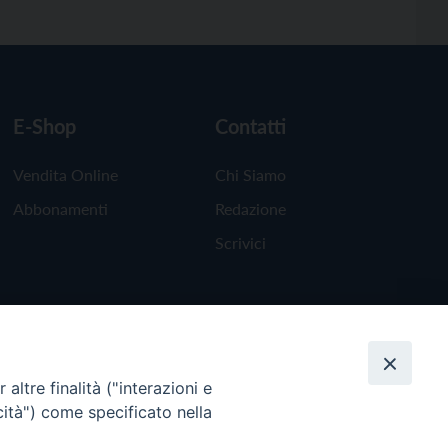
E-Shop
Contatti
Vendita Online
Chi Siamo
Abbonamenti
Redazione
Scrivici
altre finalità ("interazioni e
cità") come specificato nella