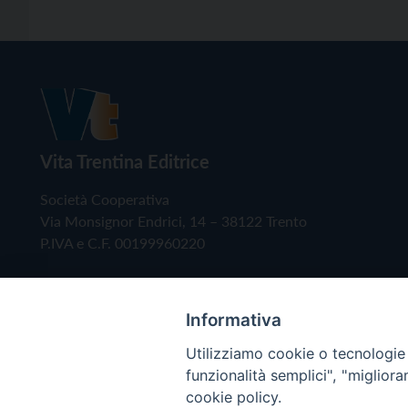
Vita Trentina Editrice
Società Cooperativa
Via Monsignor Endrici, 14 – 38122 Trento
P.IVA e C.F. 00199960220
Informativa
Utilizziamo cookie o tecnologie s
funzionalità semplici", "miglior
cookie policy.