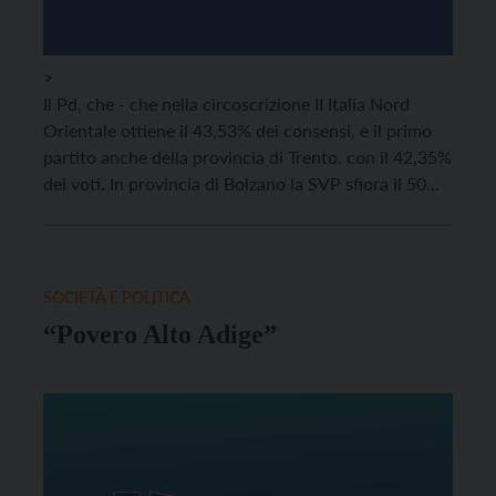
>
Il Pd, che - che nella circoscrizione II Italia Nord
Orientale ottiene il 43,53% dei consensi, è il primo
partito anche della provincia di Trento, con il 42,35%
dei voti. In provincia di Bolzano la SVP sfiora il 50%
dei consensi, il Pd è il secondo partito.
SOCIETÀ E POLITICA
“Povero Alto Adige”