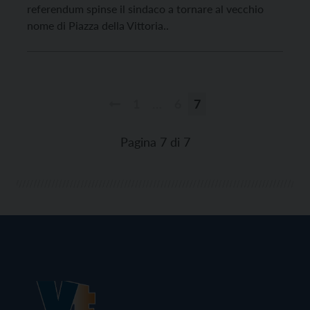
referendum spinse il sindaco a tornare al vecchio
nome di Piazza della Vittoria..
1
…
6
7
Paginazione
degli
Pagina 7 di 7
articoli