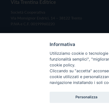
Vita Trentina Editrice
Società Cooperativa
Via Monsignor Endrici, 14 – 38122 Trento
P.IVA e C.F. 00199960220
Informativa
Utilizziamo cookie o tecnologie s
funzionalità semplici", "miglior
cookie policy.
Cliccando su "accetta" acconsent
Copyright © 2019 - Tutti i diritti riservati - Vita
cookie utilizzati e personalizza
navigazione installando i soli co
Privacy Policy
Personalizza