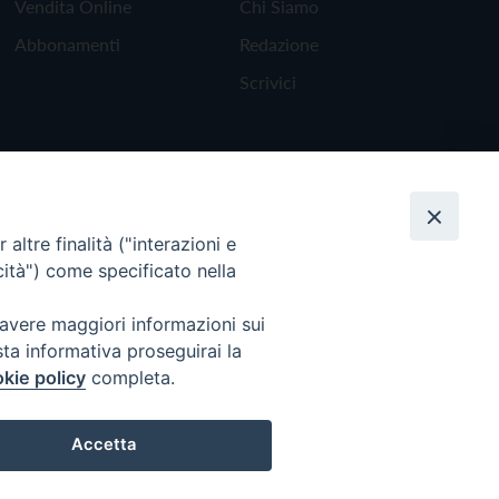
Vendita Online
Chi Siamo
Abbonamenti
Redazione
Scrivici
altre finalità ("interazioni e
cità") come specificato nella
 avere maggiori informazioni sui
sta informativa proseguirai la
kie policy
completa.
Torna all'inizio
Accetta