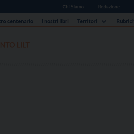
Chi Siamo
Redazione
stro centenario
I nostri libri
Territori
Rubric
NTO LILT