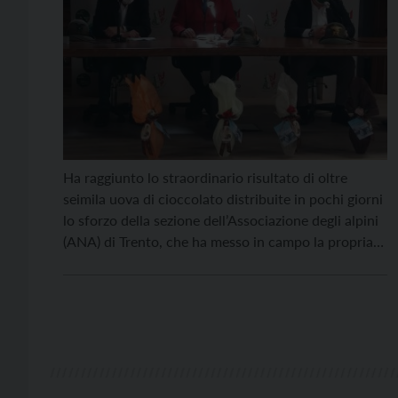
Ha raggiunto lo straordinario risultato di oltre
seimila uova di cioccolato distribuite in pochi giorni
lo sforzo della sezione dell’Associazione degli alpini
(ANA) di Trento, che ha messo in campo la propria
rete di volontari per aiutare la Lilt del Trentino nella
campagna benefica di raccolta fondi per sostenere i
malati di tumore e le […]