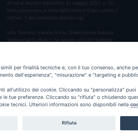
di cui al decreto legislativo 15 maggio 2017, n. 70.
Indicazione resa ai sensi della lettera f) del comma 2
dell'art. 5 del medesimo decreto Lgs.
Vita Trentina, tramite la Fisc (Federazione Italiana
Settimanali Cattolici), ha aderito allo IAP (Istituto
dell'Autodisciplina Pubblicitaria) accettando il Codice di
Autodisciplina della Comunicazione Commerciale
imili per finalità tecniche e, con il tuo consenso, anche per 
Privacy Policy
Cookie Policy
amento dell'esperienza", "misurazione" e "targeting e pubbli
i all'utilizzo dei cookie. Cliccando su "personalizza" puoi
 Trentina Editrice
re le tue preferenze. Cliccando su "rifiuta" o chiudendo que
okie tecnici. Ulteriori informazioni sono disponibili nella
coo
Rifiuta