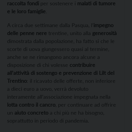
raccolta fondi
per sostenere i
malati di tumore
e le loro famiglie
.
A circa due settimane dalla Pasqua, l’
impegno
delle penne nere
trentine, unito alla
generosità
dimostrata dalla popolazione, ha fatto sì che le
scorte di uova giungessero quasi al termine,
anche se ne rimangono ancora alcune a
disposizione di chi volesse
contribuire
all’attività di sostengo e prevenzione di Lilt del
Trentino
: il ricavato delle offerte, non inferiore
a dieci euro a uovo, verrà devoluto
interamente all’associazione impegnata nella
lotta contro il cancro
, per continuare ad offrire
un
aiuto concreto
a chi più ne ha bisogno,
soprattutto in periodo di pandemia.