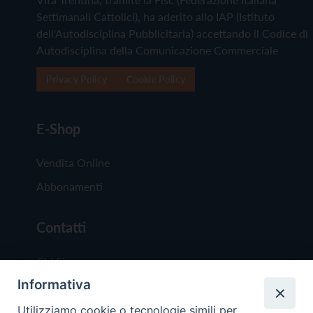
Settimanali Cattolici), ha aderito allo IAP (Istituto
dell'Autodisciplina Pubblicitaria) accettando il Codice di
Autodisciplina della Comunicazione Commerciale
Privacy Policy
Cookie Policy
E-Shop
Vendita Online
Abbonamenti
Contatti
Chi Siamo
Informativa
Redazione
Scrivici
Utilizziamo cookie o tecnologie simili per