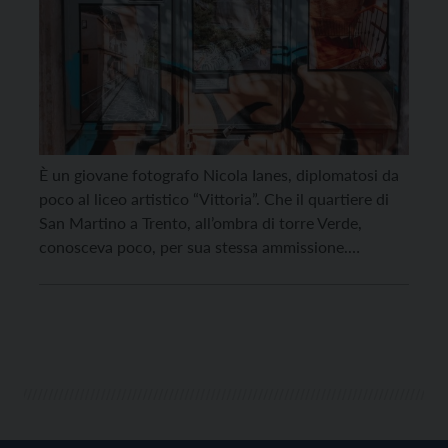
È un giovane fotografo Nicola Ianes, diplomatosi da
poco al liceo artistico “Vittoria”. Che il quartiere di
San Martino a Trento, all’ombra di torre Verde,
conosceva poco, per sua stessa ammissione.
Coinvolto dall’Anima Mundi Creativity Factory di
Deborah Di Destro e Fausto Bonfanti nel progetto
“La città invisibile”, di chiara ispirazione calviniana,
l’ha percorso e studiato. “È […]