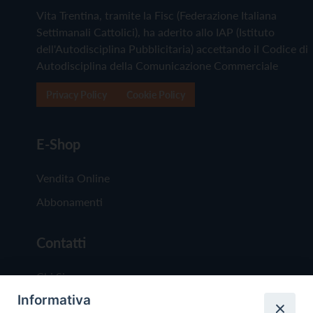
Vita Trentina, tramite la Fisc (Federazione Italiana
Settimanali Cattolici), ha aderito allo IAP (Istituto
dell'Autodisciplina Pubblicitaria) accettando il Codice di
Autodisciplina della Comunicazione Commerciale
Privacy Policy
Cookie Policy
E-Shop
Vendita Online
Abbonamenti
Contatti
Chi Siamo
Informativa
Redazione