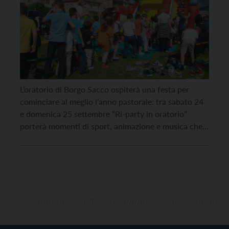
L’oratorio di Borgo Sacco ospiterà una festa per
cominciare al meglio l’anno pastorale: tra sabato 24
e domenica 25 settembre “Ri-party in oratorio”
porterà momenti di sport, animazione e musica che
uniranno grandi e piccoli. Ad essere chiamati in
causa, però, sono soprattutto i bambini, che
potranno cimentarsi in tanti sport supportati dalle
realtà ludiche […]