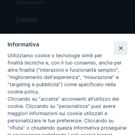
Abbonamenti
Contatti
Chi Siamo
Informativa
Redazione
Scrivici
Utilizziamo cookie o tecnologie simili per
finalità tecniche e, con il tuo consenso, anche per
altre finalità ("interazioni e funzionalità semplici",
"miglioramento dell'esperienza", "misurazione" e
"targeting e pubblicità") come specificato nella
cookie policy.
Copyright © 2019 - Tutti i diritti riservati - Vit
Cliccando su "accetta" acconsenti all'utilizzo dei
Trentina Editrice
cookie. Cliccando su "personalizza" puoi avere
maggiori informazioni sui cookie utilizzati e
Privacy Policy
personalizzare le tue preferenze. Cliccando su
Torna all'inizi
"rifiuta" o chiudendo questa informativa proseguirai