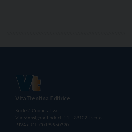
mentre ora la Provincia dice che bisognerà attendere
ulteriori 5 anni“. Così, in una nota, la Lav […]
Vita Trentina Editrice
Società Cooperativa
Via Monsignor Endrici, 14 – 38122 Trento
P.IVA e C.F. 00199960220