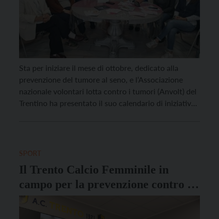
Sta per iniziare il mese di ottobre, dedicato alla
prevenzione del tumore al seno, e l’Associazione
nazionale volontari lotta contro i tumori (Anvolt) del
Trentino ha presentato il suo calendario di iniziative.
Novità di quest’anno, ha spiegato la presidente Elisa
Zeni, è la “pizza rosa”, “una ricetta salutare che
dimostra come anche la pizza possa […]
SPORT
Il Trento Calcio Femminile in
campo per la prevenzione contro i
tumori con Anvolt