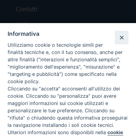
Contatti
Chi Siamo
Informativa
Redazione
Scrivici
Utilizziamo cookie o tecnologie simili per
finalità tecniche e, con il tuo consenso, anche per
altre finalità ("interazioni e funzionalità semplici",
"miglioramento dell'esperienza", "misurazione" e
"targeting e pubblicità") come specificato nella
cookie policy.
Copyright © 2019 - Tutti i diritti riservati - Vit
Cliccando su "accetta" acconsenti all'utilizzo dei
Trentina Editrice
cookie. Cliccando su "personalizza" puoi avere
maggiori informazioni sui cookie utilizzati e
Privacy Policy
personalizzare le tue preferenze. Cliccando su
Torna all'inizi
"rifiuta" o chiudendo questa informativa proseguirai
la navigazione installando i soli cookie tecnici.
Ulteriori informazioni sono disponibili nella
cookie
Preferenze Cookie