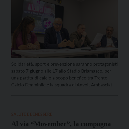
Solidarietà, sport e prevenzione saranno protagonisti
sabato 7 giugno alle 17 allo Stadio Briamasco, per
una partita di calcio a scopo benefico tra Trento
Calcio Femminile e la squadra di Anvolt Ambasciatori
della Prevenzione. L’appuntamento sarà a ingresso
libero ma durante la partita, Anvolt raccoglierà
donazioni libere per l’acquisto di un ecografo
portatile da utilizzare […]
SALUTE E BENESSERE
Al via “Movember”, la campagna