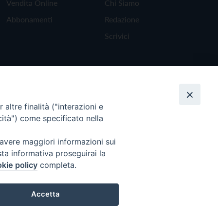
Vendita Online
Chi Siamo
Abbonamenti
Redazione
Scrivici
altre finalità ("interazioni e
cità") come specificato nella
 avere maggiori informazioni sui
sta informativa proseguirai la
kie policy
completa.
Torna all'inizio
Accetta