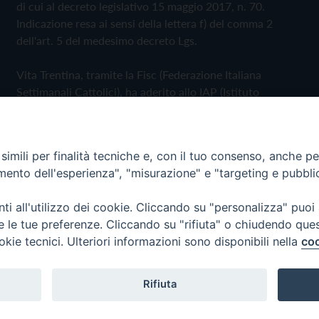
di cui al decreto legislativo 15 maggio 2017, n. 70.
Indicazione resa ai sensi della lettera f) del comma 2
dell'art. 5 del medesimo decreto Lgs.
Vita Trentina, tramite la Fisc (Federazione Italiana
Settimanali Cattolici), ha aderito allo IAP (Istituto
dell'Autodisciplina Pubblicitaria) accettando il Codice di
Autodisciplina della Comunicazione Commerciale
imili per finalità tecniche e, con il tuo consenso, anche per 
Privacy Policy
Cookie Policy
amento dell'esperienza", "misurazione" e "targeting e pubbli
i all'utilizzo dei cookie. Cliccando su "personalizza" puoi
 Trentina Editrice
re le tue preferenze. Cliccando su "rifiuta" o chiudendo que
okie tecnici. Ulteriori informazioni sono disponibili nella
coo
Rifiuta