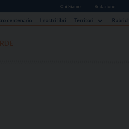
Chi Siamo
Redazione
stro centenario
I nostri libri
Territori
Rubric
ERDE