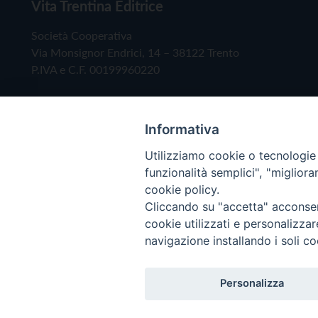
Vita Trentina Editrice
Società Cooperativa
Via Monsignor Endrici, 14 – 38122 Trento
P.IVA e C.F. 00199960220
Informativa
Utilizziamo cookie o tecnologie s
funzionalità semplici", "miglior
cookie policy.
Cliccando su "accetta" acconsent
Copyright © 2019 - Tutti i diritti riservati - Vita
cookie utilizzati e personalizza
navigazione installando i soli co
Privacy Policy
Personalizza