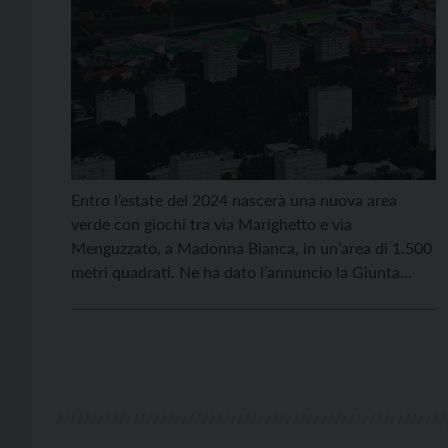
Entro l’estate del 2024 nascerà una nuova area
verde con giochi tra via Marighetto e via
Menguzzato, a Madonna Bianca, in un’area di 1.500
metri quadrati. Ne ha dato l’annuncio la Giunta
comunale di Trento martedì 27 giugno, che ha
avviato proprio ieri l’iter del progetto. L’intervento
costa 200mila euro. I lavori inizieranno in autunno
[…]