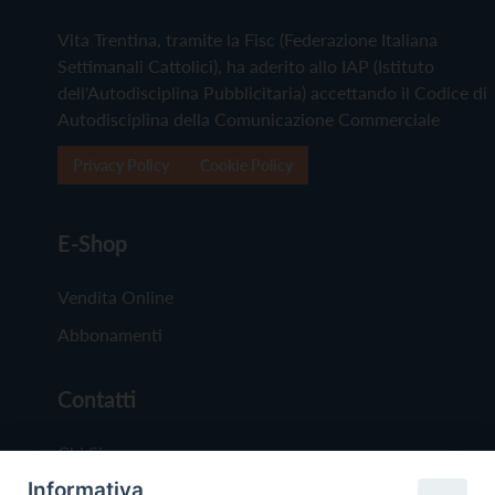
Vita Trentina, tramite la Fisc (Federazione Italiana
Settimanali Cattolici), ha aderito allo IAP (Istituto
dell'Autodisciplina Pubblicitaria) accettando il Codice di
Autodisciplina della Comunicazione Commerciale
Privacy Policy
Cookie Policy
E-Shop
Vendita Online
Abbonamenti
Contatti
Chi Siamo
Informativa
Redazione