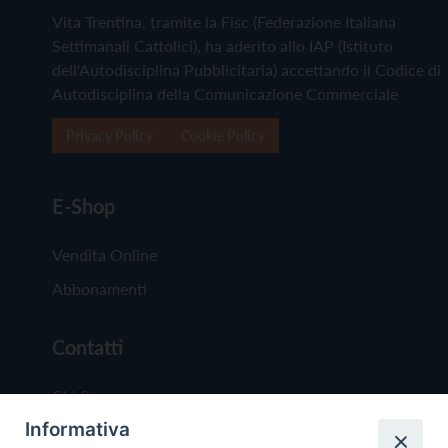
Vita Trentina, tramite la Fisc (Federazione Italiana
Settimanali Cattolici), ha aderito allo IAP (Istituto
dell'Autodisciplina Pubblicitaria) accettando il Codice di
Autodisciplina della Comunicazione Commerciale
Privacy Policy
Cookie Policy
E-Shop
Vendita Online
Abbonamenti
Contatti
Chi Siamo
Informativa
Redazione