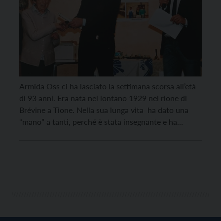
Armida Oss ci ha lasciato la settimana scorsa all’età
di 93 anni. Era nata nel lontano 1929 nel rione di
Brévine a Tione. Nella sua lunga vita ha dato una
“mano” a tanti, perché è stata insegnante e ha
saputo impiegare il proprio tempo libero ‘donandosi’
al volontariato a 360°. Il suo stato civile di “nubile”
[…]