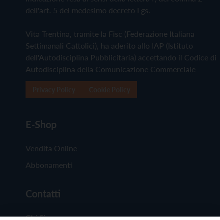
dell'art. 5 del medesimo decreto Lgs.
Vita Trentina, tramite la Fisc (Federazione Italiana
Settimanali Cattolici), ha aderito allo IAP (Istituto
dell'Autodisciplina Pubblicitaria) accettando il Codice di
Autodisciplina della Comunicazione Commerciale
Privacy Policy
Cookie Policy
E-Shop
Vendita Online
Abbonamenti
Contatti
Chi Siamo