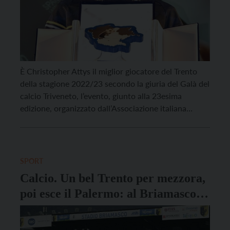
È Christopher Attys il miglior giocatore del Trento
della stagione 2022/23 secondo la giuria del Galà del
calcio Triveneto, l’evento, giunto alla 23esima
edizione, organizzato dall’Associazione italiana
calciatori e dall’Unione stampa sportiva italiana che
si è svolto nella prestigiosa cornice del Teatro
Comunale Città di Vicenza. Insieme a lui sono
risultati i migliori calciatori delle […]
SPORT
Calcio. Un bel Trento per mezzora,
poi esce il Palermo: al Briamasco
finisce 3-0 per i rosanero