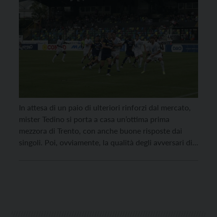
In attesa di un paio di ulteriori rinforzi dal mercato,
mister Tedino si porta a casa un’ottima prima
mezzora di Trento, con anche buone risposte dai
singoli. Poi, ovviamente, la qualità degli avversari di
ieri al Briamasco, il Palermo di Corini, ha pesato:
dopo un primo terzo di gara di sostanziale equilibrio,
al 31° il […]