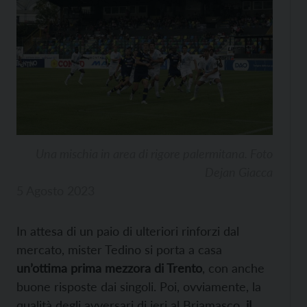
Una mischia in area di rigore palermitana. Foto
Dejan Giacca
5 Agosto 2023
In attesa di un paio di ulteriori rinforzi dal
mercato, mister Tedino si porta a casa
un’ottima prima mezzora di Trento
, con anche
buone risposte dai singoli. Poi, ovviamente, la
qualità degli avversari di ieri al Briamasco,
il