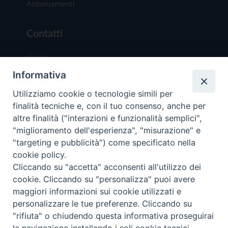
Abbonamenti
Contatti
Chi Siamo
Informativa
Redazione
Scrivici
Utilizziamo cookie o tecnologie simili per
finalità tecniche e, con il tuo consenso, anche per
altre finalità ("interazioni e funzionalità semplici",
"miglioramento dell'esperienza", "misurazione" e
"targeting e pubblicità") come specificato nella
cookie policy.
Copyright © 2019 - Tutti i diritti riservati - Vit
Cliccando su "accetta" acconsenti all'utilizzo dei
Trentina Editrice
cookie. Cliccando su "personalizza" puoi avere
maggiori informazioni sui cookie utilizzati e
Privacy Policy
personalizzare le tue preferenze. Cliccando su
Torna all'inizi
"rifiuta" o chiudendo questa informativa proseguirai