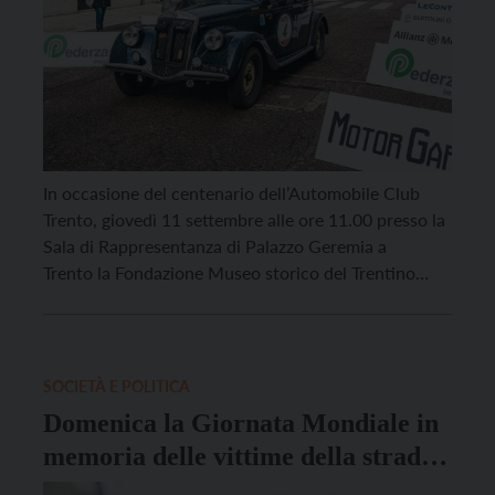
In occasione del centenario dell’Automobile Club
Trento, giovedì 11 settembre alle ore 11.00 presso la
Sala di Rappresentanza di Palazzo Geremia a
Trento la Fondazione Museo storico del Trentino
presenterà il volume dal titolo “1925-2025. Il diario.
Pillole di storia nei primi 100 anni dell’Automobile
Club Trento” curato dal ricercatore della Fondazione
Museo storico del Trentino Davide Leveghi. […]
SOCIETÀ E POLITICA
Domenica la Giornata Mondiale in
memoria delle vittime della strada:
la campagna dell’ACI