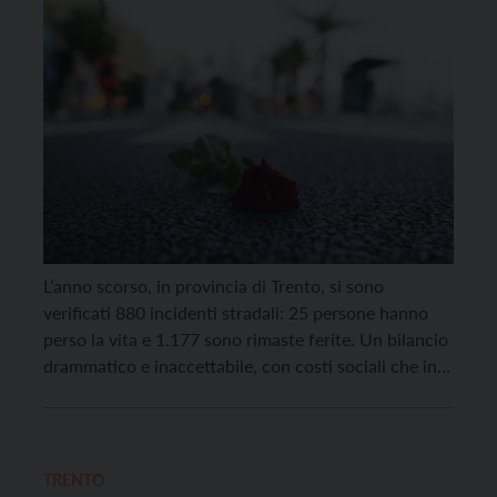
L’anno scorso, in provincia di Trento, si sono
verificati 880 incidenti stradali: 25 persone hanno
perso la vita e 1.177 sono rimaste ferite. Un bilancio
drammatico e inaccettabile, con costi sociali che in
provincia di Trento superano i 96 milioni di euro
l’anno. Dati allarmanti, quelli presentati
dall’Automobile Club Trento in occasione della
“Giornata Mondiale […]
TRENTO