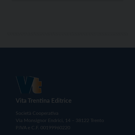
anche nell’organizzazione dello sport
automobilistico, è sicuramente un ottimo biglietto da
visita e le sue capacità potranno far […]
Vita Trentina Editrice
Società Cooperativa
Via Monsignor Endrici, 14 – 38122 Trento
P.IVA e C.F. 00199960220