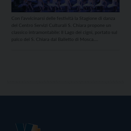
Con l’avvicinarsi delle festività la Stagione di danza
del Centro Servizi Culturali S. Chiara propone un
classico intramontabile: Il Lago dei cigni, portato sul
palco del S. Chiara dal Balletto di Mosca.
L’appuntamento è per venerdì 23 dicembre in doppia
replica, alle 17 e alle 21 all’Auditorium S. Chiara di
Trento. Considerato l’icona dei balletti classici
ottocenteschi, Il […]