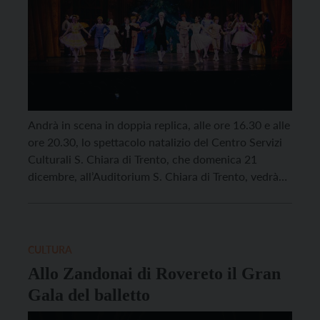
Andrà in scena in doppia replica, alle ore 16.30 e alle
ore 20.30, lo spettacolo natalizio del Centro Servizi
Culturali S. Chiara di Trento, che domenica 21
dicembre, all’Auditorium S. Chiara di Trento, vedrà
protagonista un’icona dei balletti classici, Lo
Schiaccianoci, su musica di Cajkovski, basato sulla
fiaba “Lo Schiaccianoci e il Re dei topi” di […]
CULTURA
Allo Zandonai di Rovereto il Gran
Gala del balletto