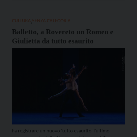
Servizi Culturali S. Chiara, che prenderà il via il 26
ottobre prossimo. Un viaggio in danza che prende
spunto dal racconto di […]
CULTURA
,
SENZA CATEGORIA
Balletto, a Rovereto un Romeo e
Giulietta da tutto esaurito
Fa registrare un nuovo ‘tutto esaurito’ l’ultimo