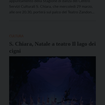
appuntamento della Stagione di danza del Centro
Servizi Culturali S. Chiara, che mercoledì 29 marzo,
alle ore 20.30, porterà sul palco del Teatro Zandonai
di Rovereto un classico come Giulietta e Romeo nella
versione del Balletto di Roma. Il balletto in due atti,
liberamente ispirato alla tragedia di […]
CULTURA
S. Chiara, Natale a teatro Il lago dei
cigni