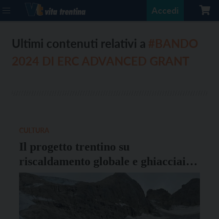
Accedi
Ultimi contenuti relativi a
#BANDO
2024 DI ERC ADVANCED GRANT
CULTURA
Il progetto trentino su
riscaldamento globale e ghiacciai
vince un finanziamento dell’Erc