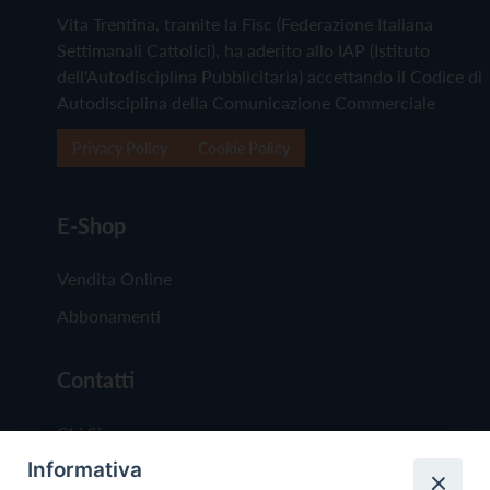
Vita Trentina, tramite la Fisc (Federazione Italiana
Settimanali Cattolici), ha aderito allo IAP (Istituto
dell'Autodisciplina Pubblicitaria) accettando il Codice di
Autodisciplina della Comunicazione Commerciale
Privacy Policy
Cookie Policy
E-Shop
Vendita Online
Abbonamenti
Contatti
Chi Siamo
Informativa
Redazione