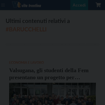
Accedi
Ultimi contenuti relativi a
#BARUCCHELLI
ECONOMIA E LAVORO
Valsugana, gli studenti della Fem
presentano un progetto per
valorizzare le zone Barucchelli e
Pizé