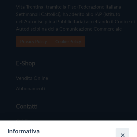
Vita Trentina, tramite la Fisc (Federazione Italiana
Settimanali Cattolici), ha aderito allo IAP (Istituto
dell'Autodisciplina Pubblicitaria) accettando il Codice di
Autodisciplina della Comunicazione Commerciale
Privacy Policy
Cookie Policy
E-Shop
Vendita Online
Abbonamenti
Contatti
Chi Siamo
Informativa
Redazione