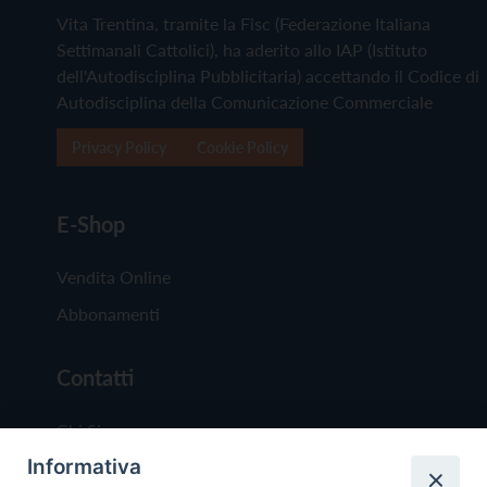
Vita Trentina, tramite la Fisc (Federazione Italiana
Settimanali Cattolici), ha aderito allo IAP (Istituto
dell'Autodisciplina Pubblicitaria) accettando il Codice di
Autodisciplina della Comunicazione Commerciale
Privacy Policy
Cookie Policy
E-Shop
Vendita Online
Abbonamenti
Contatti
Chi Siamo
Informativa
Redazione