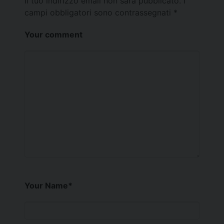
Il tuo indirizzo email non sarà pubblicato.
I
campi obbligatori sono contrassegnati
*
Your comment
Your Name
*