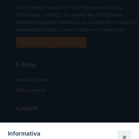
Vita Trentina, tramite la Fisc (Federazione Italiana
Settimanali Cattolici), ha aderito allo IAP (Istituto
dell'Autodisciplina Pubblicitaria) accettando il Codice di
Autodisciplina della Comunicazione Commerciale
Privacy Policy
Cookie Policy
E-Shop
Vendita Online
Abbonamenti
Contatti
Chi Siamo
Informativa
Redazione