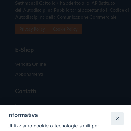
Settimanali Cattolici), ha aderito allo IAP (Istituto
dell'Autodisciplina Pubblicitaria) accettando il Codice di
Autodisciplina della Comunicazione Commerciale
Privacy Policy
Cookie Policy
E-Shop
Vendita Online
Abbonamenti
Contatti
Chi Siamo
Informativa
Redazione
Scrivici
Utilizziamo cookie o tecnologie simili per