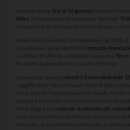
Rimarrà aperta
fino al 10 gennaio
la mostra fotogr
Beira
, in Mozambico. L’esposizione, dal titolo
“Ful
occasione della Giornata dei Diritti Umani, e si t
Paolo Ghisu ha vissuto in Mozambico dal 2018 al
coordinatore dei progetti del
Consorzio Associazi
e a Beira. Il CAM ha contribuito, assieme a
Terre
ha anche il patrocinio del Comune di Trento.
La mostra è aperta il
lunedì e il mercoledì dalle 1
soggetto delle foto è il Grand Hotel di Beira, sim
che è uno dei Paesi più poveri al mondo. L’hotel 
quando il Mozambico era ancora una colonia por
1963. Oggi è una
casa per le persone più vulnerab
quali sono bambini e adolescenti. La mostra è frut
fotografia, al Grand Hotel, cominciate a ottobre d