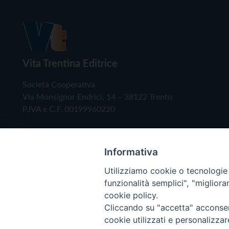
Vita Trentina Editrice
Società Cooperativa
Via Monsignor Endrici, 14 – 38122 Trento
P.IVA e C.F. 00199960220
Informativa
Utilizziamo cookie o tecnologie s
funzionalità semplici", "miglior
cookie policy.
Cliccando su "accetta" acconsent
Copyright © 2019 - Tutti i diritti riservati - Vita
cookie utilizzati e personalizza