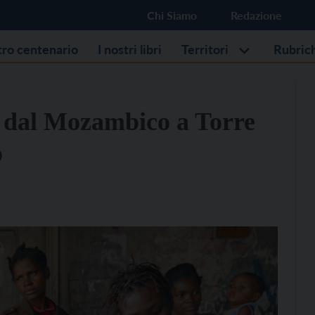
Chi Siamo
Redazione
stro centenario
I nostri libri
Territori
Rubric
ti dal Mozambico a Torre
o