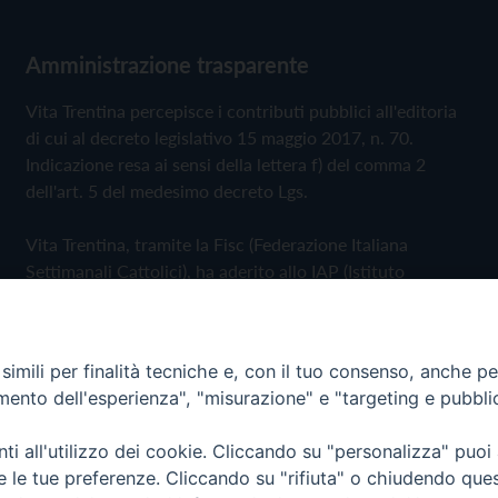
Amministrazione trasparente
Vita Trentina percepisce i contributi pubblici all'editoria
di cui al decreto legislativo 15 maggio 2017, n. 70.
Indicazione resa ai sensi della lettera f) del comma 2
dell'art. 5 del medesimo decreto Lgs.
Vita Trentina, tramite la Fisc (Federazione Italiana
Settimanali Cattolici), ha aderito allo IAP (Istituto
dell'Autodisciplina Pubblicitaria) accettando il Codice di
Autodisciplina della Comunicazione Commerciale
imili per finalità tecniche e, con il tuo consenso, anche per 
Privacy Policy
Cookie Policy
amento dell'esperienza", "misurazione" e "targeting e pubbli
i all'utilizzo dei cookie. Cliccando su "personalizza" puoi
 Trentina Editrice
re le tue preferenze. Cliccando su "rifiuta" o chiudendo que