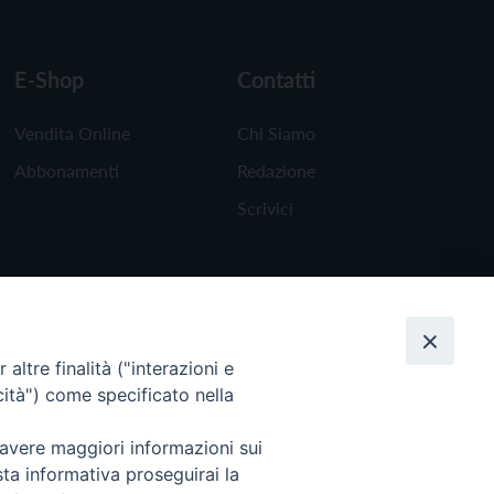
E-Shop
Contatti
Vendita Online
Chi Siamo
Abbonamenti
Redazione
Scrivici
altre finalità ("interazioni e
cità") come specificato nella
 avere maggiori informazioni sui
sta informativa proseguirai la