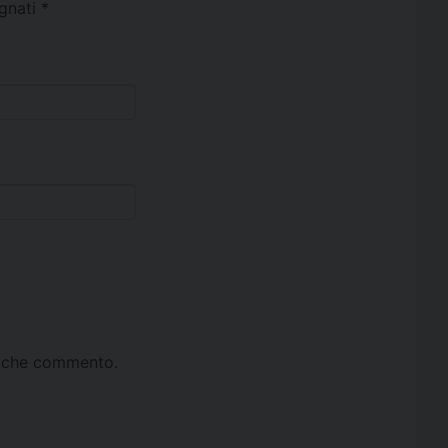
egnati
*
ta che commento.