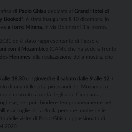
afica di
Paolo Ghisu
dedicata al
Grand Hotel di
ly Booked”
, è stata inaugurata il 10 dicembre, in
rova
a Torre Mirana
, in via Belenzani 3 a Trento.
 2021 ed è stato rappresentante di Paese e
oni con il Mozambico
(CAM), che ha sede a Trento
 des Hommes
, alla realizzazione della mostra, che
5 alle 18.30
e il
giovedì e il sabato dalle 9 alle 12
. Il
bolo di una delle città più grandi del Mozambico,
venne costruito a metà degli anni Cinquanta,
toghese, per poi chiudere temporaneamente nel
ili
e accoglie circa 4mila persone, molte delle
to delle visite di Paolo Ghisu, appassionato di
el 2020.