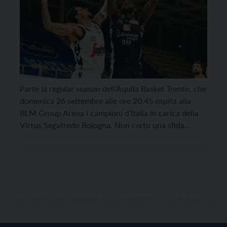
Parte la regular season dell’Aquila Basket Trento, che
domenica 26 settembre alle ore 20.45 ospita alla
BLM Group Arena i campioni d’Italia in carica della
Virtus Segafredo Bologna. Non certo una sfida
agevole per gli uomini di coach Lele Molin, che
arrivano alla prima giornata di campionato reduci da
quattro sconfitte in Supercoppa, ma dopo […]