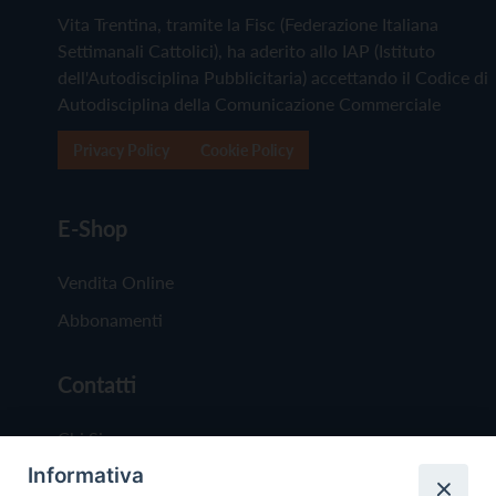
Vita Trentina, tramite la Fisc (Federazione Italiana
Settimanali Cattolici), ha aderito allo IAP (Istituto
dell'Autodisciplina Pubblicitaria) accettando il Codice di
Autodisciplina della Comunicazione Commerciale
Privacy Policy
Cookie Policy
E-Shop
Vendita Online
Abbonamenti
Contatti
Chi Siamo
Informativa
Redazione