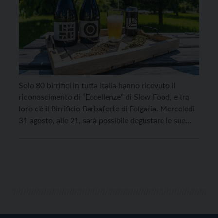
Solo 80 birrifici in tutta Italia hanno ricevuto il
riconoscimento di “Eccellenze” di Slow Food, e tra
loro c’è il Birrificio Barbaforte di Folgaria. Mercoledì
31 agosto, alle 21, sarà possibile degustare le sue
birre e conoscere il birraio, che aderisce alla
Comunità Slow Food per lo sviluppo agroculturale
degli Altipiani Cimbri. “La qualità della […]