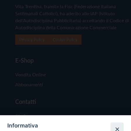
Vita Trentina, tramite la Fisc (Federazione Italiana
Settimanali Cattolici), ha aderito allo IAP (Istituto
dell'Autodisciplina Pubblicitaria) accettando il Codice di
Autodisciplina della Comunicazione Commerciale
Privacy Policy
Cookie Policy
E-Shop
Vendita Online
Abbonamenti
Contatti
Chi Siamo
Informativa
Redazione