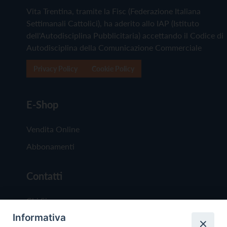
Vita Trentina, tramite la Fisc (Federazione Italiana
Settimanali Cattolici), ha aderito allo IAP (Istituto
dell'Autodisciplina Pubblicitaria) accettando il Codice di
Autodisciplina della Comunicazione Commerciale
Privacy Policy
Cookie Policy
E-Shop
Vendita Online
Abbonamenti
Contatti
Chi Siamo
Informativa
Redazione