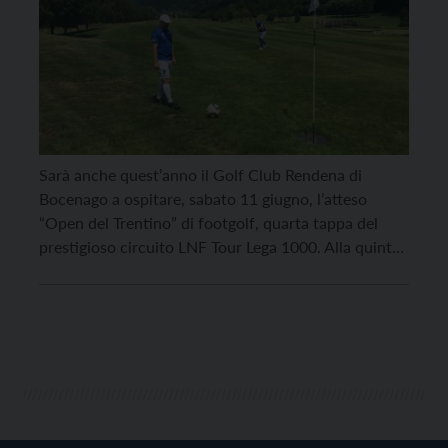
Sarà anche quest’anno il Golf Club Rendena di
Bocenago a ospitare, sabato 11 giugno, l’atteso
“Open del Trentino” di footgolf, quarta tappa del
prestigioso circuito LNF Tour Lega 1000. Alla quinta
edizione del torneo sui morbidi e omogenei fairways
del “nido del golf” a 18 buche (tre delle quali nuove)
in località Ischia, parteciperanno, dalle […]