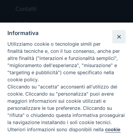
Contatti
Chi Siamo
Informativa
Redazione
Scrivici
Utilizziamo cookie o tecnologie simili per
finalità tecniche e, con il tuo consenso, anche per
altre finalità ("interazioni e funzionalità semplici",
"miglioramento dell'esperienza", "misurazione" e
"targeting e pubblicità") come specificato nella
cookie policy.
Copyright © 2019 - Tutti i diritti riservati - Vit
Cliccando su "accetta" acconsenti all'utilizzo dei
Trentina Editrice
cookie. Cliccando su "personalizza" puoi avere
maggiori informazioni sui cookie utilizzati e
Privacy Policy
personalizzare le tue preferenze. Cliccando su
Torna all'inizi
"rifiuta" o chiudendo questa informativa proseguirai
la navigazione installando i soli cookie tecnici.
Ulteriori informazioni sono disponibili nella
cookie
Preferenze Cookie