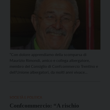
“Con dolore apprendiamo della scomparsa di
Maurizio Rimondi, amico e collega albergatore,
membro del Consiglio di Confcommercio Trentino e
dell’Unione albergatori, da molti anni vivace
interprete all’interno della nostra associazione del
turismo trentino e della sua evoluzione nel corso
degli anni”. Questo il messaggio di cordoglio del
presidente di Confcommercio Trentino, Giovanni
SOCIETÀ E POLITICA
Bort, per la […]
Confcommercio: “A rischio