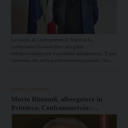
La Giunta di Confcommercio Trentino ha
confermato Giovanni Bort alla guida
dell’associazione per il prossimo quinquennio. “È una
conferma che mi fa particolarmente piacere – ha
commentato Bort – perché per le nostre imprese è
un momento complicato, sia a livello internazionale
che locale, e hanno bisogno di un’associazione forte,
coesa e attiva”. Si è […]
SOCIETÀ E POLITICA
Morto Rimondi, albergatore in
Primiero. Confcommercio:
“Ricordiamo la sua competenza e
intraprendenza”