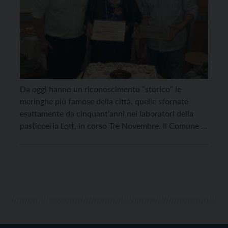
Da oggi hanno un riconoscimento “storico” le
meringhe più famose della città, quelle sfornate
esattamente da cinquant’anni nei laboratori della
pasticceria Lott, in corso Tre Novembre. Il Comune di
Trento ha attribuito e consegnato alla titolare Anna
Oberosler con il figlio Riccardo il prestigioso
marchio di “Bottega storica trentina” illustrato con
parole riconoscenti dall’assessore Roberto […]