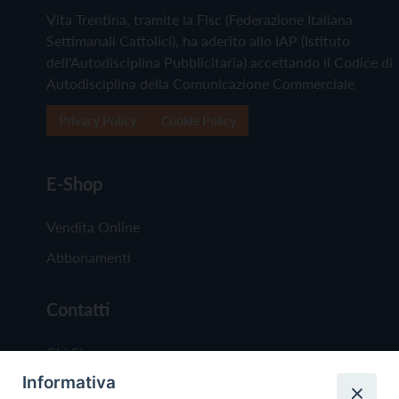
Vita Trentina, tramite la Fisc (Federazione Italiana
Settimanali Cattolici), ha aderito allo IAP (Istituto
dell'Autodisciplina Pubblicitaria) accettando il Codice di
Autodisciplina della Comunicazione Commerciale
Privacy Policy
Cookie Policy
E-Shop
Vendita Online
Abbonamenti
Contatti
Chi Siamo
Informativa
Redazione