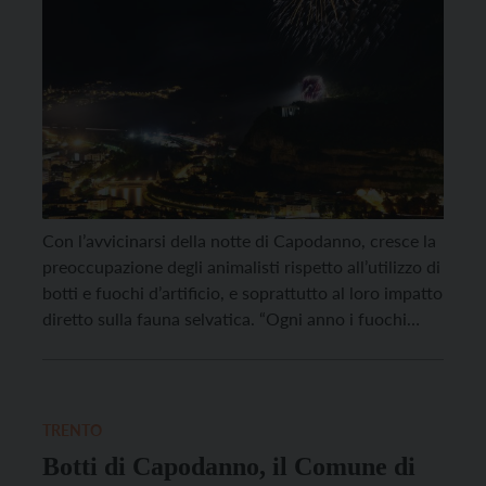
Con l’avvicinarsi della notte di Capodanno, cresce la
preoccupazione degli animalisti rispetto all’utilizzo di
botti e fuochi d’artificio, e soprattutto al loro impatto
diretto sulla fauna selvatica. “Ogni anno i fuochi
d’artificio e botti esplosivi causano vittime tra gli
umani, ma ancor di più tra gli animali. Se per le
persone esistono statistiche certe da […]
TRENTO
Botti di Capodanno, il Comune di