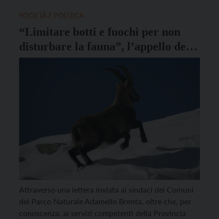
essere spaventati dai forti rumori dei botti. Il
Comune, consigliando ai proprietari […]
SOCIETÀ E POLITICA
“Limitare botti e fuochi per non
disturbare la fauna”, l’appello del
Parco Naturale Adamello Brenta
Attraverso una lettera inviata ai sindaci dei Comuni
del Parco Naturale Adamello Brenta, oltre che, per
conoscenza, ai servizi competenti della Provincia