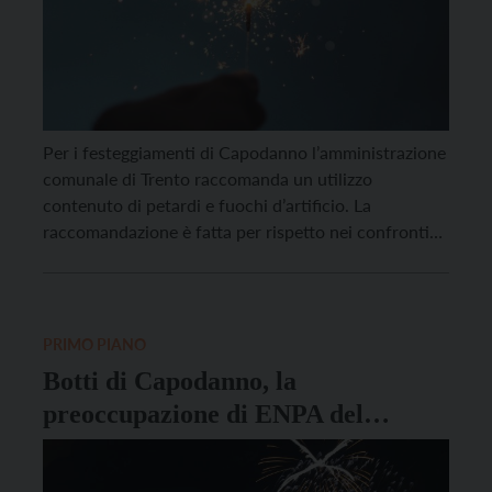
Per i festeggiamenti di Capodanno l’amministrazione
comunale di Trento raccomanda un utilizzo
contenuto di petardi e fuochi d’artificio. La
raccomandazione è fatta per rispetto nei confronti
delle altre persone che stanno festeggiando e anche
nei confronti degli animali, che possono essere
spaventati dai forti rumori dei botti. Al tempo stesso
si consiglia ai proprietari di […]
PRIMO PIANO
Botti di Capodanno, la
preoccupazione di ENPA del
Trentino