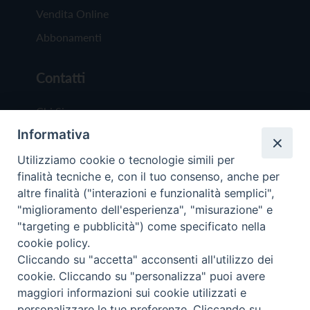
Vendita Online
Abbonamenti
Contatti
Chi Siamo
Informativa
Redazione
Scrivici
Utilizziamo cookie o tecnologie simili per
finalità tecniche e, con il tuo consenso, anche per
altre finalità ("interazioni e funzionalità semplici",
"miglioramento dell'esperienza", "misurazione" e
"targeting e pubblicità") come specificato nella
cookie policy.
Copyright © 2019 - Tutti i diritti riservati - Vit
Cliccando su "accetta" acconsenti all'utilizzo dei
Trentina Editrice
cookie. Cliccando su "personalizza" puoi avere
maggiori informazioni sui cookie utilizzati e
Privacy Policy
personalizzare le tue preferenze. Cliccando su