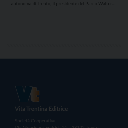
autonoma di Trento, il presidente del Parco Walter
Ferrazza invita ad evitare, non solo in occasione del
Capodanno, ma in tutte le manifestazioni ed attività
svolte all’aperto nell’ambito dell’area protetta
durante la stagione […]
Vita Trentina Editrice
Società Cooperativa
Via Monsignor Endrici, 14 – 38122 Trento