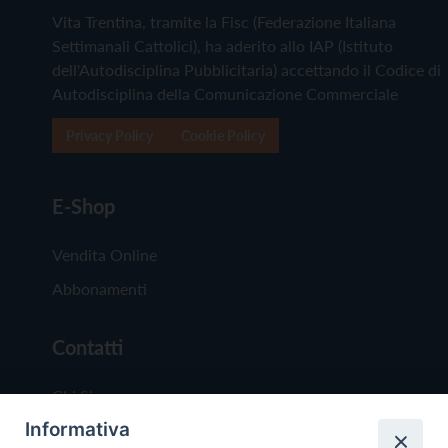
Vita Trentina, tramite la Fisc (Federazione Italiana
Settimanali Cattolici), ha aderito allo IAP (Istituto
dell'Autodisciplina Pubblicitaria) accettando il Codice di
Autodisciplina della Comunicazione Commerciale
Privacy Policy
Cookie Policy
E-Shop
Vendita Online
Abbonamenti
Contatti
Chi Siamo
Informativa
Redazione