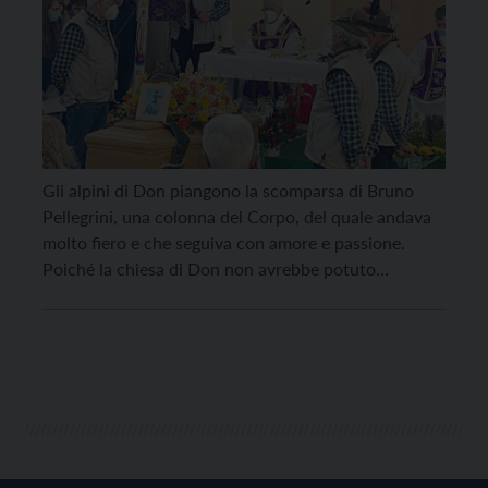
Gli alpini di Don piangono la scomparsa di Bruno
Pellegrini, una colonna del Corpo, del quale andava
molto fiero e che seguiva con amore e passione.
Poiché la chiesa di Don non avrebbe potuto
contenere quanti volevano porgere l’ultimo saluto a
Bruno, date le attuali restrizioni, la cerimonia
funebre è stata celebrata nel piazzale antistante […]