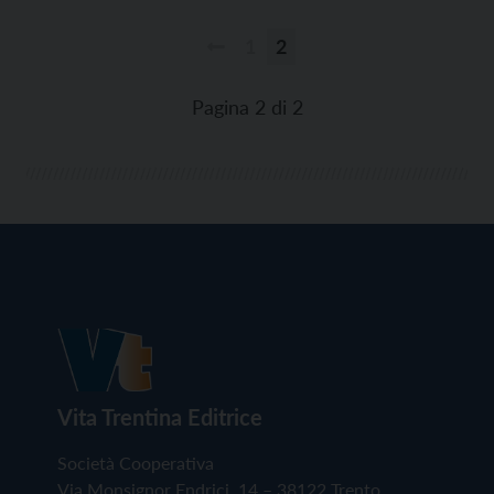
“Maria Bambina” di Trento. Signor Umberto, in cosa
consiste l’attività […]
1
2
Paginazione
degli
Pagina 2 di 2
articoli
Vita Trentina Editrice
Società Cooperativa
Via Monsignor Endrici, 14 – 38122 Trento