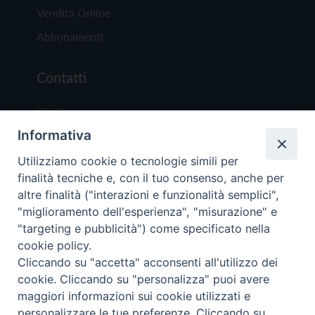
Vendita Online
Abbonamenti
Contatti
Chi Siamo
Informativa
Redazione
Scrivici
Utilizziamo cookie o tecnologie simili per
finalità tecniche e, con il tuo consenso, anche per
altre finalità ("interazioni e funzionalità semplici",
"miglioramento dell'esperienza", "misurazione" e
"targeting e pubblicità") come specificato nella
cookie policy.
Copyright © 2019 - Tutti i diritti riservati - Vit
Cliccando su "accetta" acconsenti all'utilizzo dei
Trentina Editrice
cookie. Cliccando su "personalizza" puoi avere
maggiori informazioni sui cookie utilizzati e
Privacy Policy
personalizzare le tue preferenze. Cliccando su