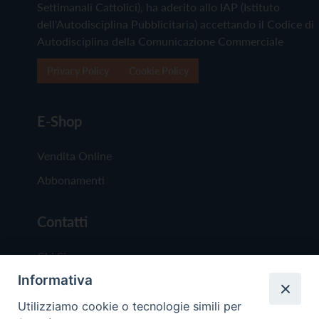
Settimanali Cattolici), ha aderito allo IAP (Istituto
dell'Autodisciplina Pubblicitaria) accettando il Codice di
Autodisciplina della Comunicazione Commerciale
Privacy Policy
Cookie Policy
E-Shop
Vendita Online
Abbonamenti
Contatti
Chi Siamo
Informativa
Redazione
Scrivici
Utilizziamo cookie o tecnologie simili per