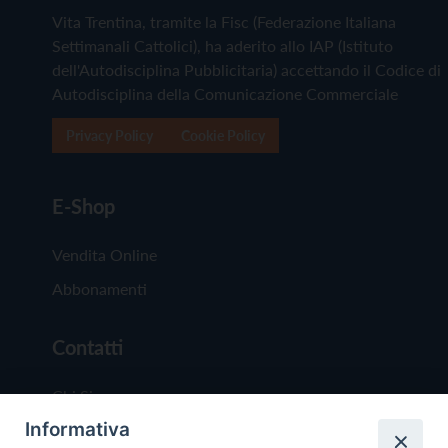
Vita Trentina, tramite la Fisc (Federazione Italiana
Settimanali Cattolici), ha aderito allo IAP (Istituto
dell'Autodisciplina Pubblicitaria) accettando il Codice di
Autodisciplina della Comunicazione Commerciale
Privacy Policy
Cookie Policy
E-Shop
Vendita Online
Abbonamenti
Contatti
Chi Siamo
Informativa
Redazione