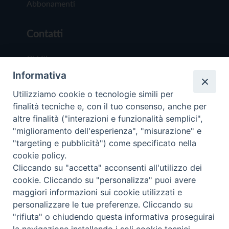
Abbonamenti
Contatti
Chi Siamo
Informativa
Redazione
Scrivici
Utilizziamo cookie o tecnologie simili per
finalità tecniche e, con il tuo consenso, anche per
altre finalità ("interazioni e funzionalità semplici",
"miglioramento dell'esperienza", "misurazione" e
"targeting e pubblicità") come specificato nella
cookie policy.
Copyright © 2019 - Tutti i diritti riservati - Vit
Cliccando su "accetta" acconsenti all'utilizzo dei
Trentina Editrice
cookie. Cliccando su "personalizza" puoi avere
maggiori informazioni sui cookie utilizzati e
Privacy Policy
personalizzare le tue preferenze. Cliccando su
Torna all'inizi
"rifiuta" o chiudendo questa informativa proseguirai