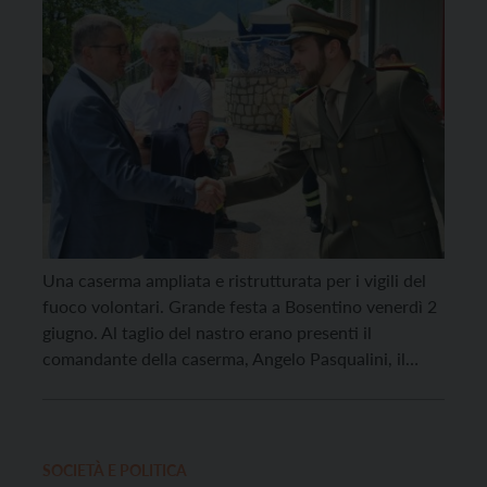
Una caserma ampliata e ristrutturata per i vigili del
fuoco volontari. Grande festa a Bosentino venerdì 2
giugno. Al taglio del nastro erano presenti il
comandante della caserma, Angelo Pasqualini, il
sindaco di Altopiano della Vigolana, Paolo Zanlucchi,
il presidente della Provincia di Trento, Maurizio
Fugatti, e il sindaco di Sainte Féréole, Henri Soulier,
un comune […]
SOCIETÀ E POLITICA