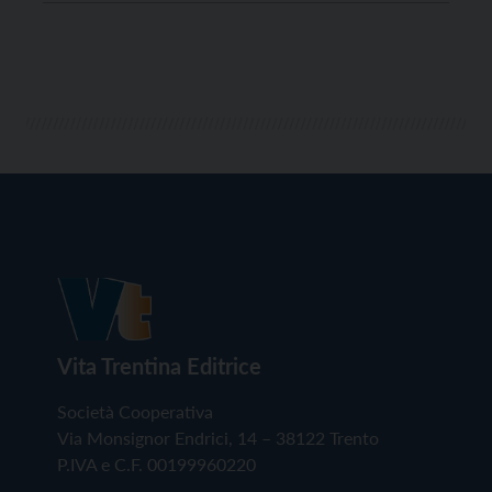
stato facile individuare l’area”, ha ammesso il
presidente della Provincia di Trento, Maurizio
Fugatti, di fronte ai comandanti […]
Vita Trentina Editrice
Società Cooperativa
Via Monsignor Endrici, 14 – 38122 Trento
P.IVA e C.F. 00199960220