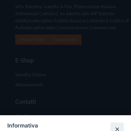
Vita Trentina, tramite la Fisc (Federazione Italiana
Settimanali Cattolici), ha aderito allo IAP (Istituto
dell'Autodisciplina Pubblicitaria) accettando il Codice di
Autodisciplina della Comunicazione Commerciale
Privacy Policy
Cookie Policy
E-Shop
Vendita Online
Abbonamenti
Contatti
Chi Siamo
Informativa
Redazione