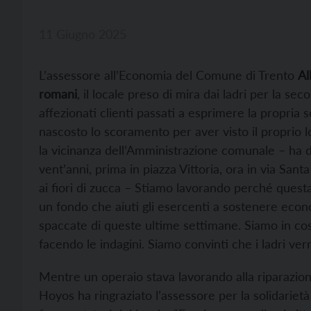
11 Giugno 2025
L’assessore all’Economia del Comune di Trento
Al
romani
, il locale preso di mira dai ladri per la sec
affezionati clienti passati a esprimere la propria so
nascosto lo scoramento per aver visto il proprio 
la vicinanza dell’Amministrazione comunale – ha d
vent’anni, prima in piazza Vittoria, ora in via Sant
ai fiori di zucca – Stiamo lavorando perché questa 
un fondo che aiuti gli esercenti a sostenere econ
spaccate di queste ultime settimane. Siamo in cos
facendo le indagini. Siamo convinti che i ladri verr
Mentre un operaio stava lavorando alla riparazion
Hoyos ha ringraziato l’assessore per la solidarietà