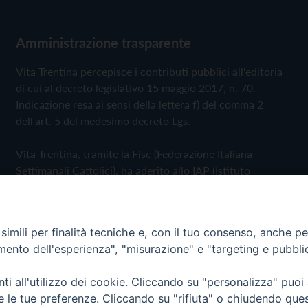
Amministrazione trasparente
Vita Trentina percepisce i contributi pubblici all'editoria
di cui al decreto legislativo 15 maggio 2017, n. 70.
Indicazione resa ai sensi della lettera f) del comma 2
dell'art. 5 del medesimo decreto Lgs.
Vita Trentina, tramite la Fisc (Federazione Italiana
Settimanali Cattolici), ha aderito allo IAP (Istituto
dell'Autodisciplina Pubblicitaria) accettando il Codice di
Autodisciplina della Comunicazione Commerciale
imili per finalità tecniche e, con il tuo consenso, anche per 
Privacy Policy
Cookie Policy
amento dell'esperienza", "misurazione" e "targeting e pubbli
i all'utilizzo dei cookie. Cliccando su "personalizza" puoi
 Trentina Editrice
re le tue preferenze. Cliccando su "rifiuta" o chiudendo que