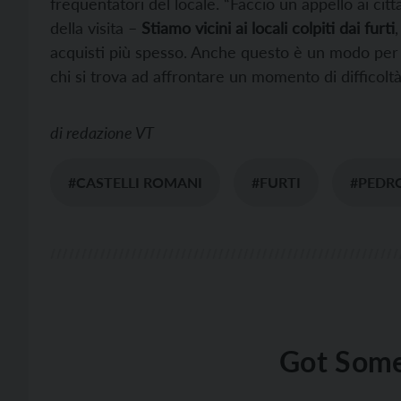
frequentatori del locale. “Faccio un appello ai citt
della visita –
Stiamo vicini ai locali colpiti dai furti
acquisti più spesso. Anche questo è un modo per 
chi si trova ad affrontare un momento di difficoltà
di
redazione VT
#CASTELLI ROMANI
#FURTI
#PEDR
Got Some