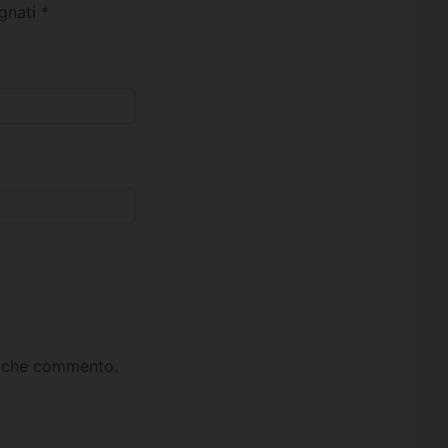
egnati
*
ta che commento.