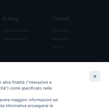
E-Shop
Contatti
Vendita Online
Chi Siamo
Abbonamenti
Redazione
Scrivici
altre finalità ("interazioni e
cità") come specificato nella
 avere maggiori informazioni sui
sta informativa proseguirai la