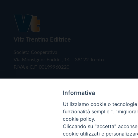
Vita Trentina Editrice
Società Cooperativa
Via Monsignor Endrici, 14 – 38122 Trento
P.IVA e C.F. 00199960220
Informativa
Utilizziamo cookie o tecnologie s
funzionalità semplici", "miglior
cookie policy.
Cliccando su "accetta" acconsent
Copyright © 2019 - Tutti i diritti riservati - Vita
cookie utilizzati e personalizza