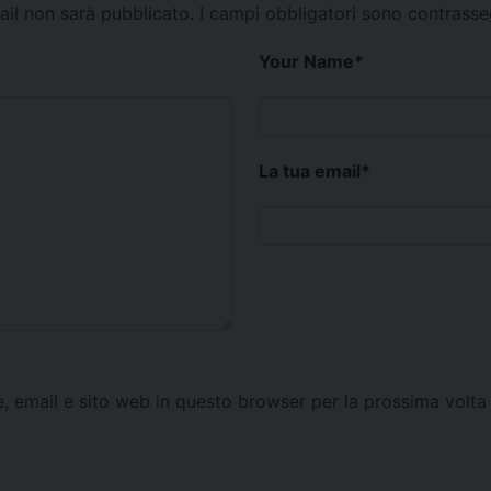
mail non sarà pubblicato.
I campi obbligatori sono contrass
Your Name
*
La tua email
*
e, email e sito web in questo browser per la prossima vol