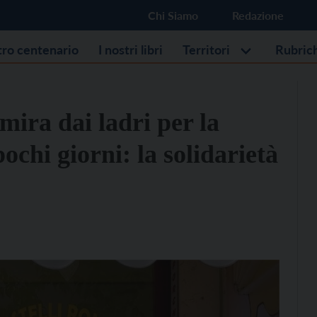
Chi Siamo
Redazione
stro centenario
I nostri libri
Territori
Rubric
 mira dai ladri per la
pochi giorni: la solidarietà