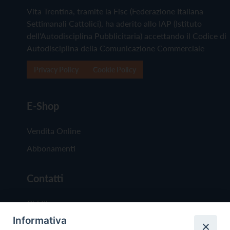
Vita Trentina, tramite la Fisc (Federazione Italiana
Settimanali Cattolici), ha aderito allo IAP (Istituto
dell'Autodisciplina Pubblicitaria) accettando il Codice di
Autodisciplina della Comunicazione Commerciale
Privacy Policy
Cookie Policy
E-Shop
Vendita Online
Abbonamenti
Contatti
Chi Siamo
Informativa
Redazione