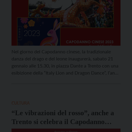
Nel giorno del Capodanno cinese, la tradizionale
danza del drago e del leone inaugurerà, sabato 21
gennaio alle 15.30, in piazza Dante a Trento con una
esibizione della “Italy Lion and Dragon Dance“, l’anno
del coniglio d’acqua, che durerà fino al 9 febbraio
2024. Il Coniglio è il quarto dei 12 animali dello
zodiaco cinese, […]
CULTURA
“Le vibrazioni del rosso”, anche a
Trento si celebra il Capodanno
cinese