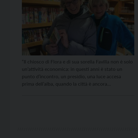
“Il chiosco di Flora e di sua sorella Favilla non è solo
un’attività economica: in questi anni è stato un
punto d’incontro, un presidio, una luce accesa
prima dell’alba, quando la città è ancora
addormentata. Che chiuda dispiace a tutti, me
compreso. Del resto, Flora e Favilla potevano
rimanere lì un altro anno, ma hanno […]