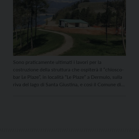
Sono praticamente ultimati i lavori per la
costruzione della struttura che ospiterà il “chiosco-
bar Le Plaze”, in località “Le Plaze” a Dermulo, sulla
riva del lago di Santa Giustina, e così il Comune di
Predaia, in vista del periodo estivo, ha indetto
un’asta pubblica per l’affidamento del servizio
sperimentale di bar-ristorazione. La concessione
avrà durata […]