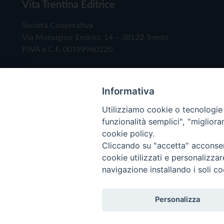
Vita Trentina Editrice
Società Cooperativa
Via Monsignor Endrici, 14 – 38122 Trento
P.IVA e C.F. 00199960220
Informativa
Utilizziamo cookie o tecnologie s
funzionalità semplici", "miglior
cookie policy.
Cliccando su "accetta" acconsent
Copyright © 2019 - Tutti i diritti riservati - Vita
cookie utilizzati e personalizza
navigazione installando i soli co
Privacy Policy
Personalizza