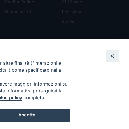
Vendita Online
Chi Siamo
Abbonamenti
Redazione
Scrivici
altre finalità ("interazioni e
cità") come specificato nella
 avere maggiori informazioni sui
sta informativa proseguirai la
kie policy
completa.
Torna all'inizio
Accetta