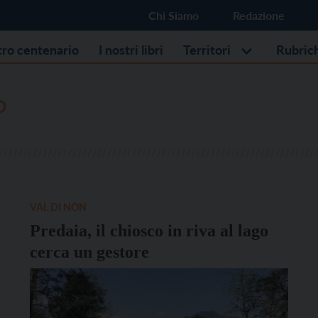
Chi Siamo
Redazione
stro centenario
I nostri libri
Territori
Rubric
O
VAL DI NON
Predaia, il chiosco in riva al lago
cerca un gestore