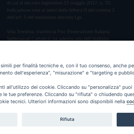
di cui al decreto legislativo 15 maggio 2017, n. 70.
Indicazione resa ai sensi della lettera f) del comma 2
dell'art. 5 del medesimo decreto Lgs.
Vita Trentina, tramite la Fisc (Federazione Italiana
Settimanali Cattolici), ha aderito allo IAP (Istituto
dell'Autodisciplina Pubblicitaria) accettando il Codice di
Autodisciplina della Comunicazione Commerciale
imili per finalità tecniche e, con il tuo consenso, anche per 
Privacy Policy
Cookie Policy
amento dell'esperienza", "misurazione" e "targeting e pubbli
i all'utilizzo dei cookie. Cliccando su "personalizza" puoi
 Trentina Editrice
re le tue preferenze. Cliccando su "rifiuta" o chiudendo que
okie tecnici. Ulteriori informazioni sono disponibili nella
coo
Rifiuta